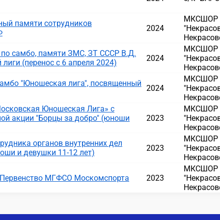
МКСШОР Д
ный памяти сотрудников
2024
"Некрасов
Ф
Некрасовс
МКСШОР Д
по самбо, памяти ЗМС, ЗТ СССР В.Д.
2024
"Некрасов
иги (перенос с 6 апреля 2024)
Некрасовс
МКСШОР Д
амбо "Юношеская лига", посвященный
2024
"Некрасов
Некрасовс
Московская Юношеская Лига» с
МКСШОР Д
ой акции "Борцы за добро" (юноши
2023
"Некрасов
Некрасовс
МКСШОР Д
рудника органов внутренних дел
2023
"Некрасов
ноши и девушки 11-12 лет)
Некрасовс
МКСШОР Д
 Первенство МГФСО Москомспорта
2023
"Некрасов
Некрасовс