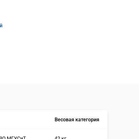
й
Весовая категория
 ВО МГУСиТ
42 кг