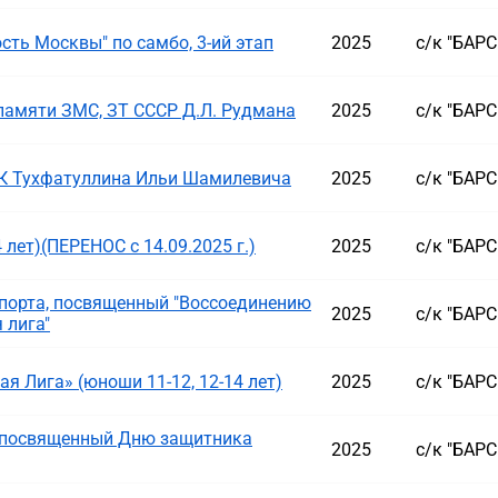
ть Москвы" по самбо, 3-ий этап
2025
с/к "БАР
памяти ЗМС, ЗТ СССР Д.Л. Рудмана
2025
с/к "БАР
К Тухфатуллина Ильи Шамилевича
2025
с/к "БАР
 лет)(ПЕРЕНОС с 14.09.2025 г.)
2025
с/к "БАР
порта, посвященный "Воссоединению
2025
с/к "БАР
 лига"
 Лига» (юноши 11-12, 12-14 лет)
2025
с/к "БАР
, посвященный Дню защитника
2025
с/к "БАР