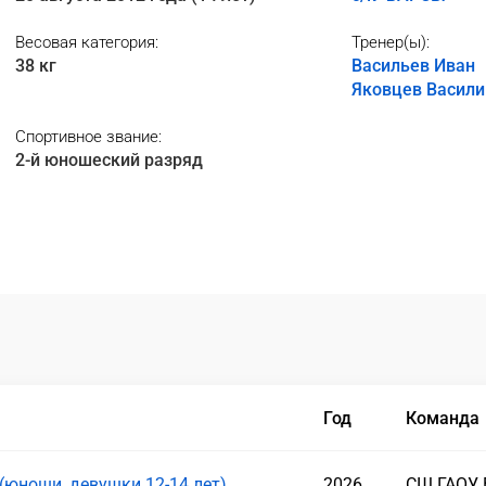
Весовая категория:
Тренер(ы):
38 кг
Васильев Иван
Яковцев Васили
Спортивное звание:
2-й юношеский разряд
Год
Команда
(юноши, девушки 12-14 лет)
2026
СШ ГАОУ