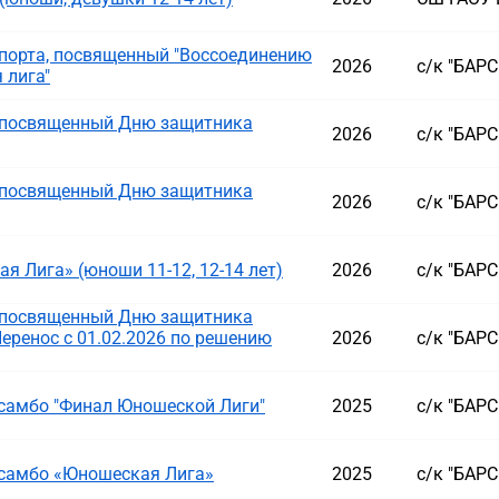
порта, посвященный "Воссоединению
2026
с/к "БАР
 лига"
, посвященный Дню защитника
2026
с/к "БАР
, посвященный Дню защитника
2026
с/к "БАР
 Лига» (юноши 11-12, 12-14 лет)
2026
с/к "БАР
, посвященный Дню защитника
Перенос с 01.02.2026 по решению
2026
с/к "БАР
самбо "Финал Юношеской Лиги"
2025
с/к "БАР
 самбо «Юношеская Лига»
2025
с/к "БАР