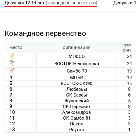
Девушки 12-14 лет
(командное первенство)
Девушки 1
Командное первенство
сумма
место
организация
очков
МГФСО
24
ВОСТОК-Некрасовка
24
Самбо-70
19
4
МЦБИ
19
5
ВОСТОК-СКИФ
16
6
Люберцы
8
7
СК Барсы
6
8
Жуковский
5
9
СК Пересвет
3
10
Александров
3
11
СК Самбо-81
3
12
Псков
3
13
Реутов
1