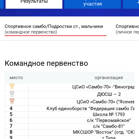
Результаты
участия
Спортивное самбо/Подростки ст., мальчики
Спортивно
(командное первенство)
(личное пе
Командное первенство
место
организация
ЦСиО «Самбо-70» -"Виноградо
ДЮСШ — 2
ЦСиО «Самбо-70» ("Ясенево"
4
Клуб единоборств "Федерация самбо Гагар
5
Школа № 1793
6
с/к "Первомайское"
7
с/к "Самбо-81"
8
МКСШОР "Восток" (отд. "СКИ
9
г.Тула