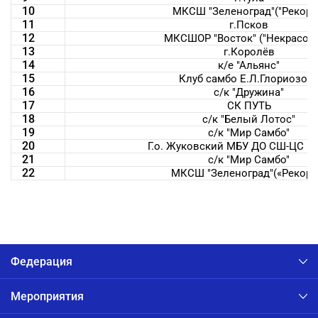
10
МКСШ "Зеленоград"("Рекорд
11
г.Псков
12
МКСШОР "Восток" ("Некрасовк
13
г.Королёв
14
к/е "Альянс"
15
Клуб самбо Е.Л.Глориозов
16
с/к "Дружина"
17
СК ПУТЬ
18
с/к "Белый Лотос"
19
с/к "Мир Самбо"
20
Г.о. Жуковский МБУ ДО СШ-ЦС "М
21
с/к "Мир Самбо"
22
МКСШ "Зеленоград"(«Рекорд
Федерация
Мероприятия