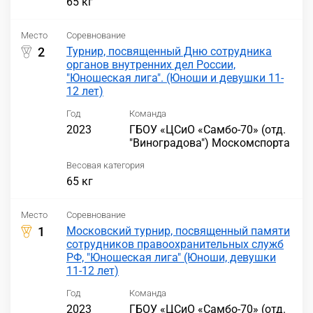
65 кг
Место
Соревнование
2
Турнир, посвященный Дню сотрудника
органов внутренних дел России,
"Юношеская лига". (Юноши и девушки 11-
12 лет)
Год
Команда
2023
ГБОУ «ЦСиО «Самбо-70» (отд.
"Виноградова") Москомспорта
Весовая категория
65 кг
Место
Соревнование
1
Московский турнир, посвященный памяти
сотрудников правоохранительных служб
РФ, "Юношеская лига" (Юноши, девушки
11-12 лет)
Год
Команда
2023
ГБОУ «ЦСиО «Самбо-70» (отд.