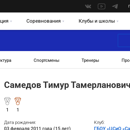
ция
Соревнования
Клубы и школы
уктура
Спортсмены
Тренеры
Про
Самедов Тимур Тамерланови
1
1
Дата рождения:
Клуб:
03 февраля 2011 года (15 лет)
ГБОУ «ЦСиО «Са