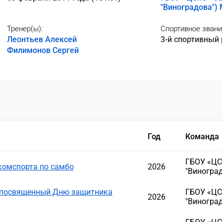
"Виноградова")
Тренер(ы):
Спортивное звани
Леонтьев Алексей
3-й спортивный
Филимонов Сергей
Год
Команда
ГБОУ «ЦС
комспорта по самбо
2026
"Виногра
, посвященный Дню защитника
ГБОУ «ЦС
2026
"Виногра