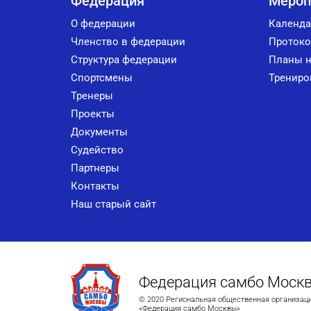
Федерация
Мероп
О федерации
Календа
Членство в федерации
Протоко
Структура федерации
Планы н
Спортсмены
Трениро
Тренеры
Проекты
Документы
Судейство
Партнеры
Контакты
Наш старый сайт
Федерация самбо Моск
© 2020 Региональная общественная организац
«Федерация самбо Москвы»