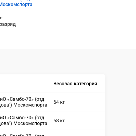
 Москомспорта
е:
 разряд
Весовая категория
иО «Самбо-70» (отд.
64 кг
дова") Москомспорта
иО «Самбо-70» (отд.
58 кг
дова") Москомспорта