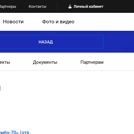
Партнеры
Контакты
Личный кабинет
Новости
Фото и видео
НАЗАД
екты
Документы
Партнерам
ч
мбо-70» (отд.