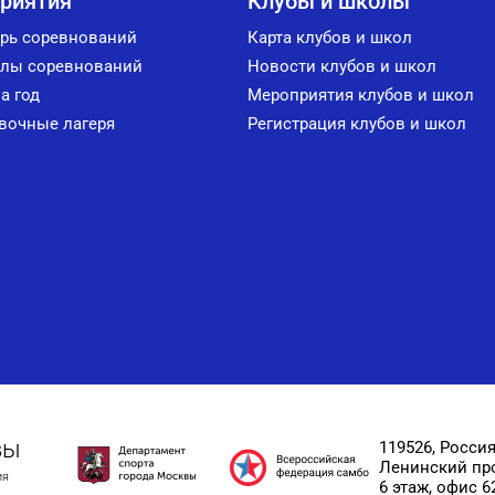
риятия
Клубы и школы
рь соревнований
Карта клубов и школ
лы соревнований
Новости клубов и школ
а год
Мероприятия клубов и школ
вочные лагеря
Регистрация клубов и школ
вы
119526, Россия
Ленинский прос
ия
6 этаж, офис 6