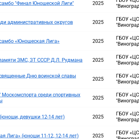
ГБОУ «ЦС
самбо "Финал Юношеской Лиги"
2025
"Виногра
ГБОУ «ЦС
ди административных округов
2025
"Виногра
ГБОУ «ЦС
 самбо «Юношеская Лига»
2025
"Виногра
ГБОУ «ЦС
памяти ЗМС, ЗТ СССР Д.Л. Рудмана
2025
"Виногра
освященные Дню воинской славы
ГБОУ «ЦС
2025
"Виногра
" Москомспорта среди спортивных
ГБОУ «ЦС
2025
ы
"Виногра
ГБОУ «ЦС
(юноши, девушки 12-14 лет)
2025
"Виногра
ГБОУ «ЦС
 Лига» (юноши 11-12, 12-14 лет)
2025
"Виногра