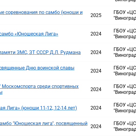
е соревнования по самбо (юноши и
ГБОУ «ЦС
2025
"Виногра
ГБОУ «ЦС
 самбо «Юношеская Лига»
2024
"Виногра
ГБОУ «ЦС
памяти ЗМС, ЗТ СССР Д.Л. Рудмана
2024
"Виногра
освященные Дню воинской славы
ГБОУ «ЦС
2024
"Виногра
" Москомспорта среди спортивных
ГБОУ «ЦС
2024
ы
"Виногра
ГБОУ «ЦС
 Лига» (юноши 11-12, 12-14 лет)
2024
"Виногра
амбо "Юношеская лига", посвященный
ГБОУ «ЦС
2024
"Виногра