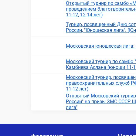
Открытый турнир по самбо «
проведением благотворительн
11-12, 12-14 лет)
Турнир, посвященный Дню сот
России, "Юношеская лига". (Ю
Московская юношеская лига:
Московский турнир по самбо
Камбиева Аслана (юноши 11-12
Московский турнир, посвяще
правоохранительных служб РФ
11-12 лет)
Открытый Московский турнир 
России" на призы ЗМС СССР Ш
лига"