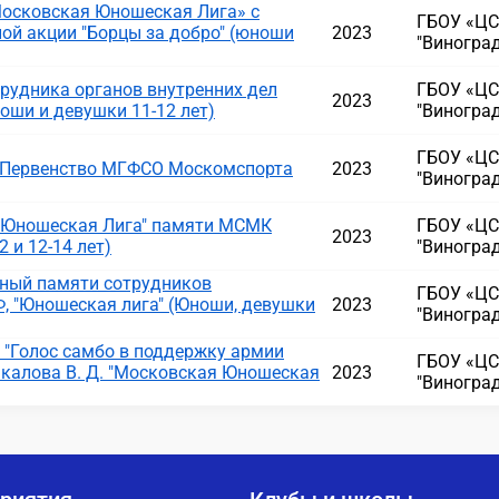
Московская Юношеская Лига» с
ГБОУ «ЦС
ой акции "Борцы за добро" (юноши
2023
"Виногра
рудника органов внутренних дел
ГБОУ «ЦС
2023
ноши и девушки 11-12 лет)
"Виногра
ГБОУ «ЦС
 Первенство МГФСО Москомспорта
2023
"Виногра
 "Юношеская Лига" памяти МСМК
ГБОУ «ЦС
2023
 и 12-14 лет)
"Виногра
нный памяти сотрудников
ГБОУ «ЦС
, "Юношеская лига" (Юноши, девушки
2023
"Виногра
"Голос самбо в поддержку армии
ГБОУ «ЦС
калова В. Д. "Московская Юношеская
2023
"Виногра