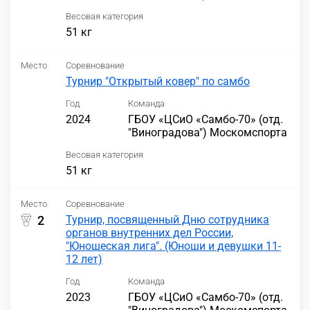
Весовая категория
51 кг
Место
Соревнование
Турнир "Открытый ковер" по самбо
Год
Команда
2024
ГБОУ «ЦСиО «Самбо-70» (отд.
"Виноградова") Москомспорта
Весовая категория
51 кг
Место
Соревнование
2
Турнир, посвященный Дню сотрудника
органов внутренних дел России,
"Юношеская лига". (Юноши и девушки 11-
12 лет)
Год
Команда
2023
ГБОУ «ЦСиО «Самбо-70» (отд.