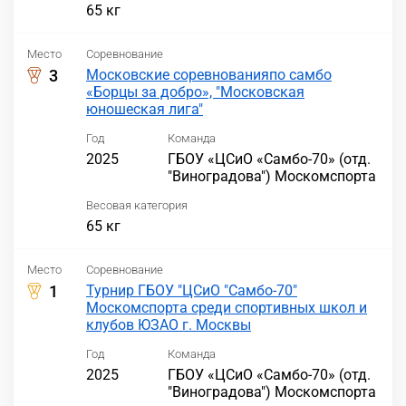
65 кг
Место
Соревнование
3
Московские соревнованияпо самбо
«Борцы за добро», "Московская
юношеская лига"
Год
Команда
2025
ГБОУ «ЦСиО «Самбо-70» (отд.
"Виноградова") Москомспорта
Весовая категория
65 кг
Место
Соревнование
1
Турнир ГБОУ "ЦСиО "Самбо-70"
Москомспорта среди спортивных школ и
клубов ЮЗАО г. Москвы
Год
Команда
2025
ГБОУ «ЦСиО «Самбо-70» (отд.
"Виноградова") Москомспорта