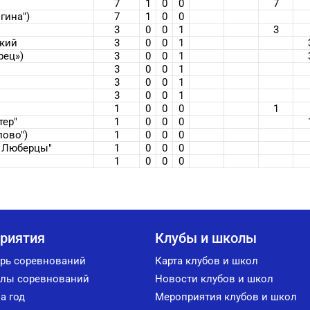
7
1
0
0
7
гина")
7
1
0
0
3
0
0
1
3
кий
3
0
0
1
рец»)
3
0
0
1
3
0
0
1
3
0
0
1
3
0
0
1
1
0
0
0
1
ер"
1
0
0
0
лово")
1
0
0
0
а Люберцы"
1
0
0
0
о
1
0
0
0
риятия
Клубы и школы
рь соревнований
Карта клубов и школ
лы соревнований
Новости клубов и школ
а год
Мероприятия клубов и школ