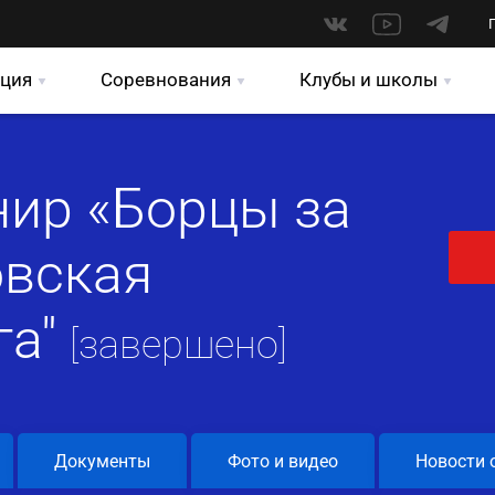
ция
Соревнования
Клубы и школы
ир «Борцы за
овская
га"
[завершено]
Документы
Фото и видео
Новости 