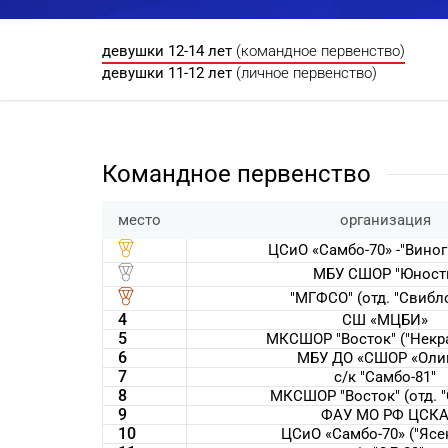
девушки 12-14 лет
(командное первенство)
девушки 11-12 лет
(личное первенство)
Командное первенство
место
организация
ЦСиО «Самбо-70» -"Виног
МБУ СШОР "Юност
"МГФСО" (отд. "Свибл
4
СШ «МЦБИ»
5
МКСШОР "Восток" ("Некр
6
МБУ ДО «СШОР «Оли
7
с/к "Самбо-81"
8
МКСШОР "Восток" (отд. 
9
ФАУ МО РФ ЦСК
10
ЦСиО «Самбо-70» ("Ясе