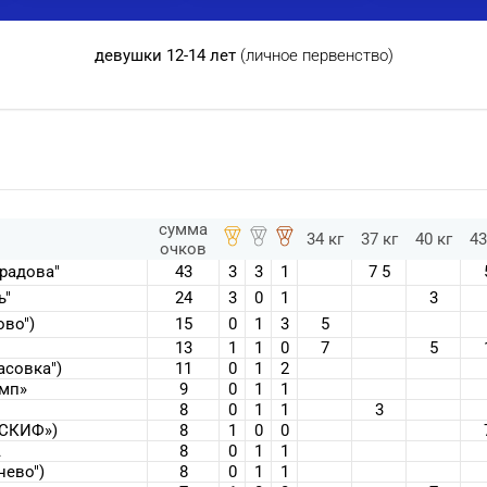
девушки 12-14 лет
(личное первенство)
сумма
34 кг
37 кг
40 кг
43
очков
радова"
43
3
3
1
7 5
ь"
24
3
0
1
3
ово")
15
0
1
3
5
13
1
1
0
7
5
асовка")
11
0
1
2
мп»
9
0
1
1
8
0
1
1
3
"СКИФ»)
8
1
0
0
А
8
0
1
1
нево")
8
0
1
1