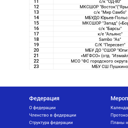
11
с/к "ОД-80"
12
МКСШОР "Восток"("Яры
13
с/к "Мир Самбо"
14
МБУДО Юрьев-Польс
15
МКСШОР "Запад" («Бо
16
с/к "Барсы"
17
к/е "Альянс"
18
Sambo "As"
19
С/К "Пересвет"
20
МБУ ДО "СШОР "Юпит
21
«МГФСО» (отд. "Измай
22
МСО "ФС городского округ
23
МБУ СШ Пушкин
Федерация
Мероп
О федерации
Календа
Членство в федерации
Протоко
Структура федерации
Планы н