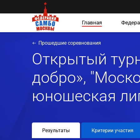
Главная
Федера
Прошедшие соревнования
Открытый турн
добро», "Моск
юношеская ли
Результаты
Критерии участия