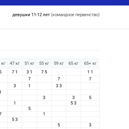
девушки 11-12 лет
(командное первенство)
 кг
47 кг
51 кг
55 кг
59 кг
65 кг
65+ кг
5
7 1
3 1
7 5
1 1
7
7
7
3
1
3 3
1
3
3
5
1
5 3
5
7
1
5 3
5
3