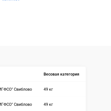
Весовая категория
МГФСО" Свиблово
49 кг
МГФСО" Свиблово
49 кг