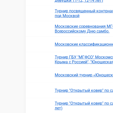
девушки 11-12, 12-14 лет)
Турнир посвященный контрнас
под Москвой
Московские соревнования МГ
Всероссийскому Дню самбо.
Московские классификационн
Турнир ГБУ "МГФСО" Москомс
Крыма с Россией", "Юношеская
Московский турнир «Юношеская
Турнир "Открытый ковер" по 
Турнир "Открытый ковер" по с
лет)