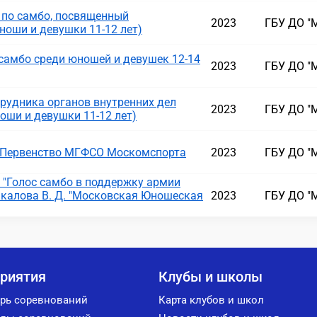
 по самбо, посвященный
2023
ГБУ ДО "
ноши и девушки 11-12 лет)
самбо среди юношей и девушек 12-14
2023
ГБУ ДО "
рудника органов внутренних дел
2023
ГБУ ДО "
ноши и девушки 11-12 лет)
 Первенство МГФСО Москомспорта
2023
ГБУ ДО "
"Голос самбо в поддержку армии
калова В. Д. "Московская Юношеская
2023
ГБУ ДО "
риятия
Клубы и школы
рь соревнований
Карта клубов и школ