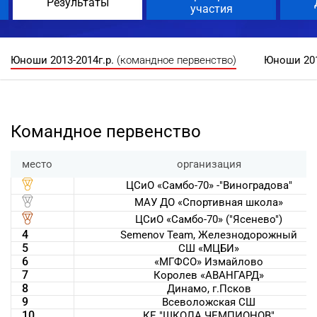
Результаты
участия
Юноши 2013-2014г.р.
(командное первенство)
Юноши 201
Командное первенство
место
организация
ЦСиО «Самбо-70» -"Виноградова"
МАУ ДО «Спортивная школа»
ЦСиО «Самбо-70» ("Ясенево")
4
Semenov Team, Железнодорожный
5
СШ «МЦБИ»
6
«МГФСО» Измайлово
7
Королев «АВАНГАРД»
8
Динамо, г.Псков
9
Всеволожская СШ
10
КЕ "ШКОЛА ЧЕМПИОНОВ"