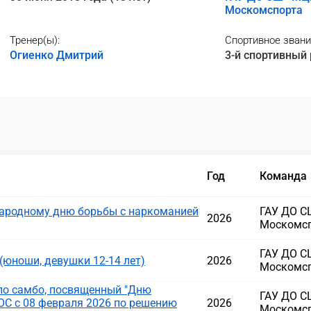
Москомспорта
Тренер(ы):
Спортивное звани
Огиенко Дмитрий
3-й спортивный
Год
Команда
ародному дню борьбы с наркоманией
ГАУ ДО 
2026
Москомс
ГАУ ДО 
(юноши, девушки 12-14 лет)
2026
Москомс
по самбо, посвященный "Дню
ГАУ ДО 
ОС с 08 февраля 2026 по решению
2026
Москомс