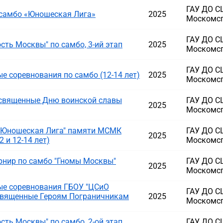
ГАУ ДО 
 самбо «Юношеская Лига»
2025
Москомс
ГАУ ДО 
ть Москвы" по самбо, 3-ий этап
2025
Москомс
ГАУ ДО 
 соревнования по самбо (12-14 лет)
2025
Москомс
освященные Дню воинской славы
ГАУ ДО 
2025
Москомс
 "Юношеская Лига" памяти МСМК
ГАУ ДО 
2025
 и 12-14 лет)
Москомс
рнир по самбо "Гномы Москвы"
ГАУ ДО 
2025
Москомс
е соревнования ГБОУ "ЦСиО
ГАУ ДО 
освященные Героям Пограничникам
2025
Москомс
ть Москвы" по самбо, 2-ой этап
ГАУ ДО 