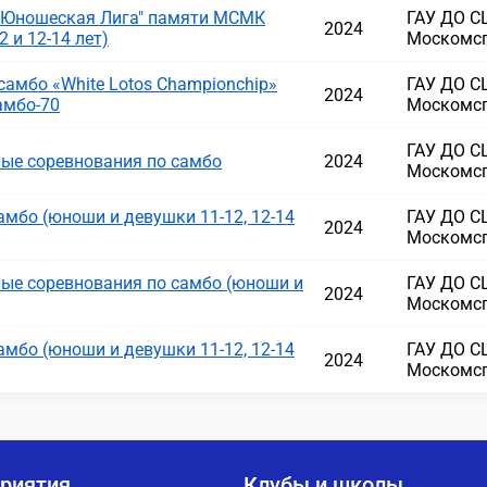
 "Юношеская Лига" памяти МСМК
ГАУ ДО 
2024
 и 12-14 лет)
Москомс
амбо «White Lotos Championchip»
ГАУ ДО 
2024
амбо-70
Москомс
ГАУ ДО 
ые соревнования по самбо
2024
Москомс
амбо (юноши и девушки 11-12, 12-14
ГАУ ДО 
2024
Москомс
ые соревнования по самбо (юноши и
ГАУ ДО 
2024
Москомс
амбо (юноши и девушки 11-12, 12-14
ГАУ ДО 
2024
Москомс
риятия
Клубы и школы