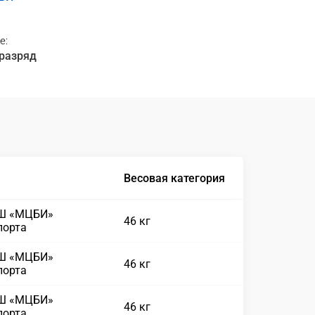
е:
 разряд
Весовая категория
СШ «МЦБИ»
46 кг
порта
СШ «МЦБИ»
46 кг
порта
СШ «МЦБИ»
46 кг
порта