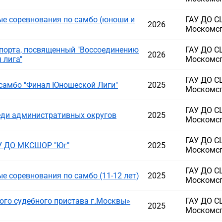
е соревнования по самбо (юноши и
ГАУ ДО 
2026
Москомс
порта, посвященный "Воссоединению
ГАУ ДО 
2026
 лига"
Москомс
ГАУ ДО 
самбо "Финал Юношеской Лиги"
2025
Москомс
ГАУ ДО 
ди административных округов
2025
Москомс
ГАУ ДО 
У ДО МКСШОР "Юг"
2025
Москомс
ГАУ ДО 
 соревнования по самбо (11-12 лет)
2025
Москомс
ого судебного пристава г.Москвы»
ГАУ ДО 
2025
Москомс