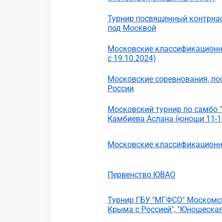
Турнир посвященный контрнас
под Москвой
Московские классификационн
с 19.10.2024)
Московские соревнования, п
России
Московский турнир по самбо
Камбиева Аслана (юноши 11-12
Московские классификационн
Первенство ЮВАО
Турнир ГБУ "МГФСО" Москомс
Крыма с Россией", "Юношеская