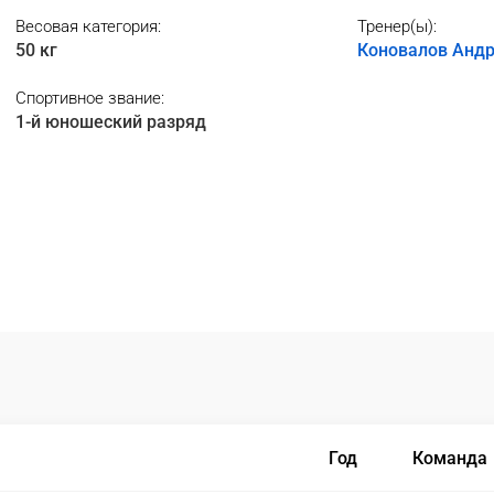
Весовая категория:
Тренер(ы):
50 кг
Коновалов Анд
Спортивное звание:
1-й юношеский разряд
Год
Команда