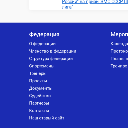
России" на призы ЗМС СССР Ш
лига"
Федерация
Мероп
О федерации
Календа
Членство в федерации
Протоко
Структура федерации
Планы н
Спортсмены
Трениро
Тренеры
Проекты
Документы
Судейство
Партнеры
Контакты
Наш старый сайт