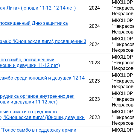
МКСШОР Д
 Лига» (юноши 11-12, 12-14 лет)
2024
"Некрасов
Некрасовс
МКСШОР Д
, посвященный Дню защитника
2024
"Некрасов
Некрасовс
МКСШОР Д
амбо "Юношеская лига", посвященный
2024
"Некрасов
Некрасовс
МКСШОР Д
 по самбо, посвященный
2023
"Некрасов
ноши и девушки 11-12 лет)
Некрасовс
МКСШОР Д
самбо среди юношей и девушек 12-14
2023
"Некрасов
Некрасовс
МКСШОР Д
рудника органов внутренних дел
2023
"Некрасов
ноши и девушки 11-12 лет)
Некрасовс
нный памяти сотрудников
МКСШОР Д
, "Юношеская лига" (Юноши, девушки
2023
"Некрасов
Некрасовс
"Голос самбо в поддержку армии
МКСШОР Д