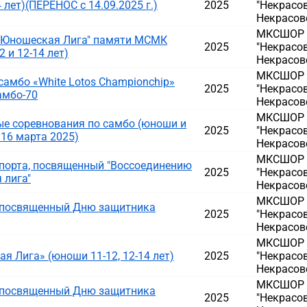
 лет)(ПЕРЕНОС с 14.09.2025 г.)
2025
"Некрасов
Некрасовс
МКСШОР Д
 "Юношеская Лига" памяти МСМК
2025
"Некрасов
 и 12-14 лет)
Некрасовс
МКСШОР Д
амбо «White Lotos Championchip»
2025
"Некрасов
амбо-70
Некрасовс
МКСШОР Д
е соревнования по самбо (юноши и
2025
"Некрасов
 16 марта 2025)
Некрасовс
МКСШОР Д
порта, посвященный "Воссоединению
2025
"Некрасов
 лига"
Некрасовс
МКСШОР Д
, посвященный Дню защитника
2025
"Некрасов
Некрасовс
МКСШОР Д
 Лига» (юноши 11-12, 12-14 лет)
2025
"Некрасов
Некрасовс
МКСШОР Д
, посвященный Дню защитника
2025
"Некрасов