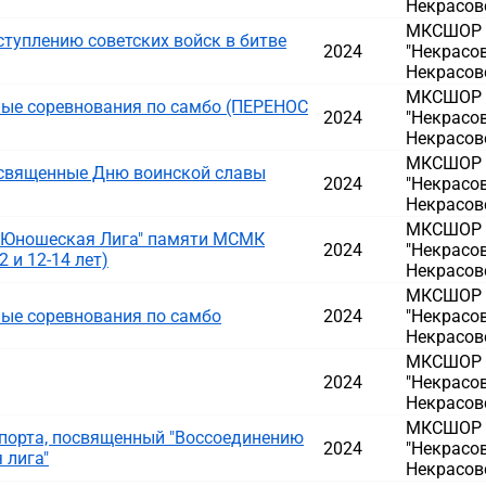
Некрасовс
МКСШОР Д
туплению советских войск в битве
2024
"Некрасов
Некрасовс
МКСШОР Д
ые соревнования по самбо (ПЕРЕНОС
2024
"Некрасов
Некрасовс
МКСШОР Д
освященные Дню воинской славы
2024
"Некрасов
Некрасовс
МКСШОР Д
 "Юношеская Лига" памяти МСМК
2024
"Некрасов
 и 12-14 лет)
Некрасовс
МКСШОР Д
ые соревнования по самбо
2024
"Некрасов
Некрасовс
МКСШОР Д
2024
"Некрасов
Некрасовс
МКСШОР Д
порта, посвященный "Воссоединению
2024
"Некрасов
 лига"
Некрасовс