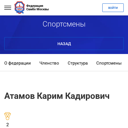
Федерация
ВОЙТИ
Самбо Москвы
Спортсмены
НАЗАД
О федерации
Членство
Структура
Спортсмены
Атамов Карим Кадирович
2