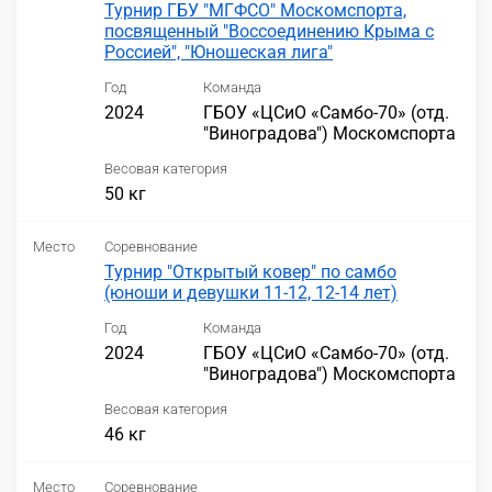
Турнир ГБУ "МГФСО" Москомспорта,
посвященный "Воссоединению Крыма с
Россией", "Юношеская лига"
Год
Команда
2024
ГБОУ «ЦСиО «Самбо-70» (отд.
"Виноградова") Москомспорта
Весовая категория
50 кг
Место
Соревнование
Турнир "Открытый ковер" по самбо
(юноши и девушки 11-12, 12-14 лет)
Год
Команда
2024
ГБОУ «ЦСиО «Самбо-70» (отд.
"Виноградова") Москомспорта
Весовая категория
46 кг
Место
Соревнование