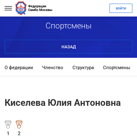
Федерация
ВОЙТИ
Самбо Москвы
Спортсмены
НАЗАД
О федерации
Членство
Структура
Спортсмены
Киселева Юлия Антоновна
1
2