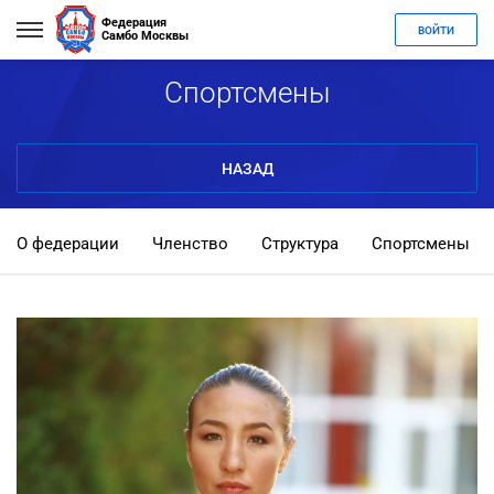
Федерация
ВОЙТИ
Самбо Москвы
Спортсмены
НАЗАД
О федерации
Членство
Структура
Спортсмены