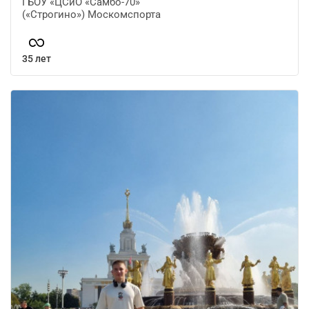
ГБОУ «ЦСиО «Самбо-70»
(«Строгино») Москомспорта
35 лет