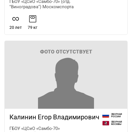
ГБОУ «ЦСиО «Самбо-70» (отд.
"Виноградова") Москомспорта
20 лет
79 кг
СБОРНАЯ
Калинин Егор Владимирович
РОССИИ
СБОРНАЯ
МОСКВЫ
ГБОУ «ЦСиО «Самбо-70»