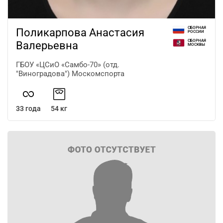
СБОРНАЯ
Поликарпова Анастасия
РОССИИ
СБОРНАЯ
Валерьевна
МОСКВЫ
ГБОУ «ЦСиО «Самбо-70» (отд.
"Виноградова") Москомспорта
33 года
54 кг