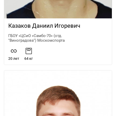
Казаков Даниил Игоревич
ГБОУ «ЦСиО «Самбо-70» (отд.
"Виноградова") Москомспорта
20 лет
64 кг