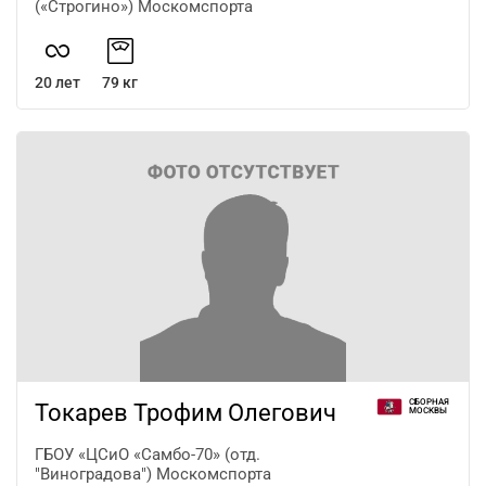
(«Строгино») Москомспорта
20 лет
79 кг
СБОРНАЯ
Токарев Трофим Олегович
МОСКВЫ
ГБОУ «ЦСиО «Самбо-70» (отд.
"Виноградова") Москомспорта