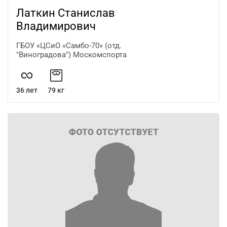
Латкин Станислав
Владимирович
ГБОУ «ЦСиО «Самбо-70» (отд.
"Виноградова") Москомспорта
36 лет
79 кг