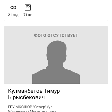
21 год
71 кг
Кулманбетов Тимур
Ырысбекович
ГБУ МКСШОР "Север" (ул.
Яблочкова) Москомспорта