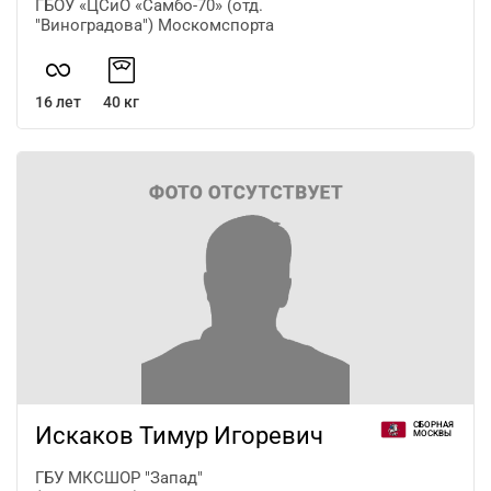
ГБОУ «ЦСиО «Самбо-70» (отд.
"Виноградова") Москомспорта
16 лет
40 кг
СБОРНАЯ
Искаков Тимур Игоревич
МОСКВЫ
ГБУ МКСШОР "Запад"