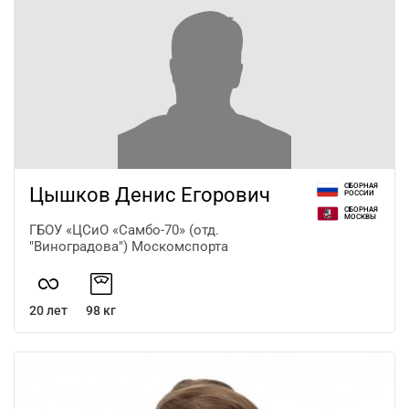
СБОРНАЯ
Цышков Денис Егорович
РОССИИ
СБОРНАЯ
МОСКВЫ
ГБОУ «ЦСиО «Самбо-70» (отд.
"Виноградова") Москомспорта
20 лет
98 кг