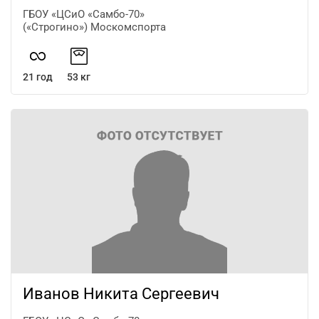
ГБОУ «ЦСиО «Самбо-70»
(«Строгино») Москомспорта
21 год
53 кг
Иванов Никита Сергеевич