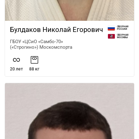
СБОРНАЯ
Булдаков Николай Егорович
РОССИИ
СБОРНАЯ
МОСКВЫ
ГБОУ «ЦСиО «Самбо-70»
(«Строгино») Москомспорта
20 лет
88 кг