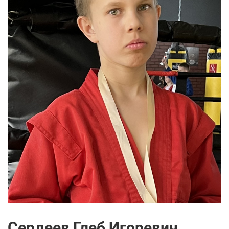
Сердеев Глеб Игоревич