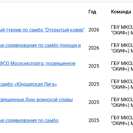
Год
Команда
ГБУ МКСШ
й турнир по самбо "Открытый ковер"
2026
"СКИФ») 
е соревнования по самбо (юноши и
ГБУ МКСШ
2026
"СКИФ») 
ФСО Москомспорта, посвященное
ГБУ МКСШ
2025
"СКИФ») 
ГБУ МКСШ
 самбо «Юношеская Лига»
2025
"СКИФ») 
освященные Дню воинской славы
ГБУ МКСШ
2025
"СКИФ») 
ГБУ МКСШ
е соревнования по самбо
2025
"СКИФ») 