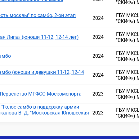
"СКИФ») 
ть москвы" по самбо, 2-ой этап
ГБУ МКСШ
2024
"СКИФ») 
ГБУ МКСШ
 Лига» (юноши 11-12, 12-14 лет)
2024
"СКИФ») 
ГБУ МКСШ
самбо
2024
"СКИФ») 
амбо (юноши и девушки 11-12, 12-14
ГБУ МКСШ
2024
"СКИФ») 
ГБУ МКСШ
 Первенство МГФСО Москомспорта
2023
"СКИФ») 
"Голос самбо в поддержку армии
ГБУ МКСШ
калова В. Д. "Московская Юношеская
2023
"СКИФ») 