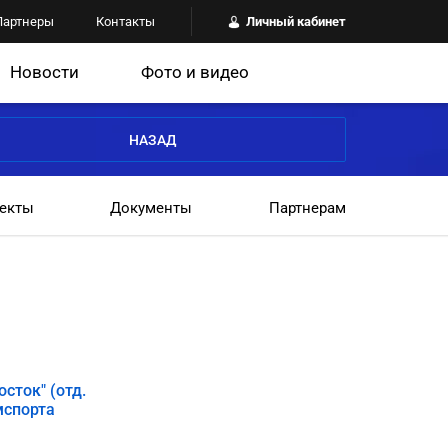
Партнеры
Контакты
Личный кабинет
Новости
Фото и видео
НАЗАД
екты
Документы
Партнерам
сток" (отд.
мспорта