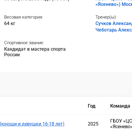
«Ясенево») Мос
Весовая категория:
Тренер(ы):
64 кг
Сучков Алексан
Чеботарь Алек
Спортивное звание:
Кандидат в мастера спорта
России
Год
Команда
ГБОУ «ЦС
(юноши и девушки 16-18 лет)
2025
«Ясенево