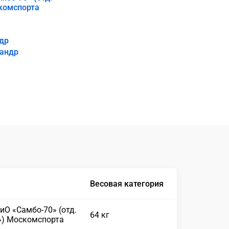
комспорта
др
сандр
Весовая категория
иО «Самбо-70» (отд.
64 кг
») Москомспорта