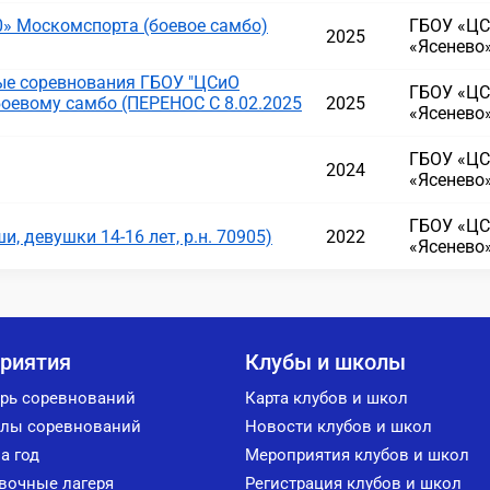
» Москомспорта (боевое самбо)
ГБОУ «ЦС
2025
«Ясенево
е соревнования ГБОУ "ЦСиО
ГБОУ «ЦС
боевому самбо (ПЕРЕНОС С 8.02.2025
2025
«Ясенево
ГБОУ «ЦС
2024
«Ясенево
ГБОУ «ЦС
, девушки 14-16 лет, р.н. 70905)
2022
«Ясенево
риятия
Клубы и школы
рь соревнований
Карта клубов и школ
лы соревнований
Новости клубов и школ
а год
Мероприятия клубов и школ
вочные лагеря
Регистрация клубов и школ