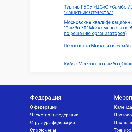
Турнир ГБОУ «ЦСиО «Самбо-70
"Zащитник Отечества"
Московские квалификационны
"Самбо-70" Москомспорта по 
по решению организаторов)
Первенство Москвы по самбо
Кубок Москвы по самбо (Юноши
Федерация
Мероп
О федерации
Календа
Членство в федерации
Протоко
Структура федерации
Планы н
Спортсмены
Трениро