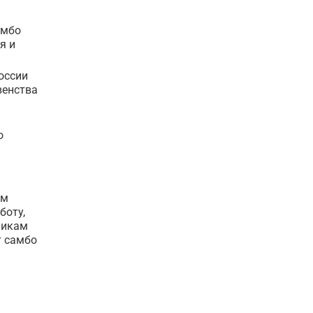
амбо
я и
оссии
венства
о
им
боту,
никам
т самбо