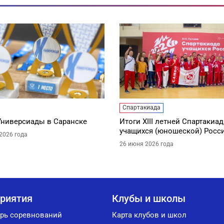
Спартакиада
Универсиады в Саранске
Итоги XIII летней Спартакиа
учащихся (юношеской) Росс
2026 года
26 июня 2026 года
риятия
Клубы и школы
рь соревнований
Карта клубов и школ