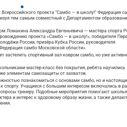
х Всероссийского проекта "Самбо — в школу!" Федерация с
лизуя тем самым совместный с Департаментом образовани
.
ом Ломакина Александра Евгеньевича — мастера спорта Р
провождению проекта «Самбо — в школу!», победителя Пер
олодёжи России, призёра Кубка России, руководителя
«Федерация самбо Московской области».
ет застелить спортивный зал ковром самбо, но уже активн
кольниками мастер-класс без покрытия, ребята научились
же элементам самозащиты от захватов.
можностью познакомиться с основами самбо, но и настоящ
к спорту. Учащиеся с большим интересом включались в ра
вопросы тренеру. Подобные мероприятия помогают школь
ктера и интерес к здоровому образу жизни, а также делаю
ения.