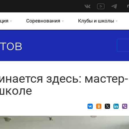
ция
Соревнования
Клубы и школы
тов
инается здесь: мастер-
 школе