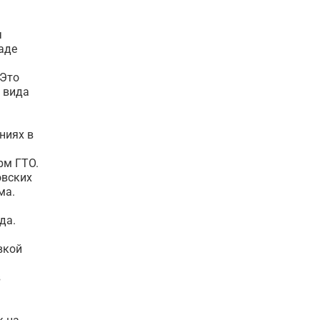
ч
аде
«Это
 вида
ниях в
рм ГТО.
овских
ма.
да.
вкой
в