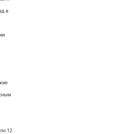
ад в
ии
ские
асным
 по 12