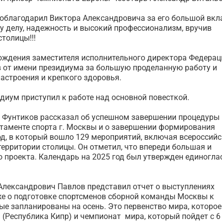
поблагодарил Виктора Александровича за его большой вкл
у делу, надежность и высокий профессионализм, вручив
столицы!!!
ождения заместителя исполнительного директора Федерац
в от имени президиума за большую проделанную работу и
настроения и крепкого здоровья.
диум приступил к работе над основной повесткой.
 Фунтиков рассказал об успешном завершении процедуры
ртаменте спорта г. Москвы и о завершении формирования
од, в который вошло 129 мероприятий, включая всероссий
ерритории столицы. Он отметил, что впереди большая и
о проекта. Календарь на 2025 год был утвержден единогл
Александрович Павлов представил отчет о выступлениях
же о подготовке спортсменов сборной команды Москвы к
 запланированы на осень. Это первенство мира, которое
ка (Республика Кипр) и чемпионат мира, который пойдет с 6