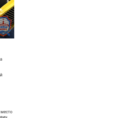
ча
ий
 место
вич.