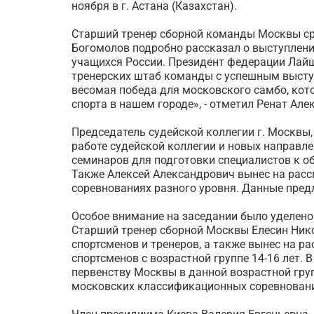
ноября в г. Астана (Казахстан).
Старший тренер сборной команды Москвы ср
Богомолов подробно рассказал о выступлени
учащихся России. Президент федерации Лайше
тренерских штаб команды с успешным высту
весомая победа для московского самбо, кот
спорта в нашем городе», - отметил Ренат Але
Председатель судейской коллегии г. Москвы
работе судейской коллегии и новых направл
семинаров для подготовки специалистов к о
Также Алексей Александрович вынес на рас
соревнованиях разного уровня. Данные пре
Особое внимание на заседании было уделено
Старший тренер сборной Москвы Елесин Ник
спортсменов и тренеров, а также вынес на р
спортсменов с возрастной группе 14-16 лет. 
первенству Москвы в данной возрастной груп
московских классификационных соревнован