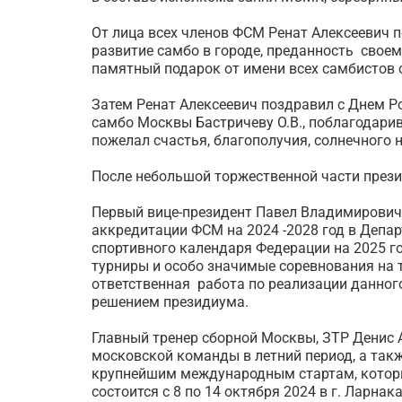
От лица всех членов ФСМ Ренат Алексеевич 
развитие самбо в городе, преданность своем
памятный подарок от имени всех самбистов 
Затем Ренат Алексеевич поздравил с Днем Р
самбо Москвы Бастричеву О.В., поблагодари
пожелал счастья, благополучия, солнечного 
После небольшой торжественной части прези
Первый вице-президент Павел Владимирович
аккредитации ФСМ на 2024 -2028 год в Депа
спортивного календаря Федерации на 2025 г
турниры и особо значимые соревнования на т
ответственная работа по реализации данног
решением президиума.
Главный тренер сборной Москвы, ЗТР Денис 
московской команды в летний период, а так
крупнейшим международным стартам, которые
состоится с 8 по 14 октября 2024 в г. Ларна