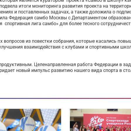
 которая является куратором проекта «Самбо в школу» ка
 подвела итоги мониторинга развития проекта на территор
лениях и поставленных задачах, а также доложила о подпи
чила Федерация самбо Москвы с Департаментом образован
я спортивная лига самбо» для более тесного сотрудничест
х вопросов из повестки собрания, которые касались повы
 улучшения взаимодействия с клубами и спортивными шко
продуктивным. Целенаправленная работа Федерации в за
ридает новый импульс развитию нашего вида спорта в стол