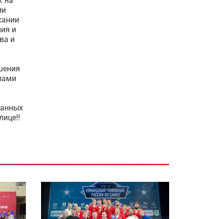
к на
ии
сании
ия и
ва и
шения
лами
данных
ице!!