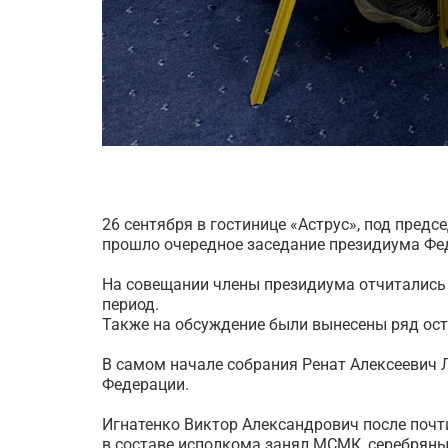
26 сентября в гостинице «Аструс», под пре
прошло очередное заседание президиума Фе
На совещании члены президиума отчитались 
период.
Также на обсуждение были вынесены ряд ост
В самом начале собрания Ренат Алексеевич 
Федерации.
Игнатенко Виктор Александрович после почти
в составе исполкома занял МСМК, серебряны