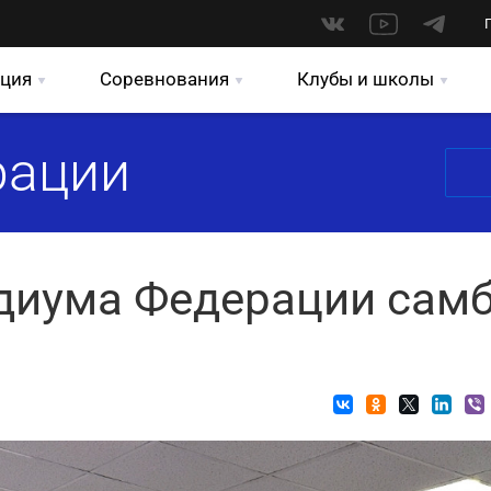
ция
Соревнования
Клубы и школы
рации
диума Федерации сам