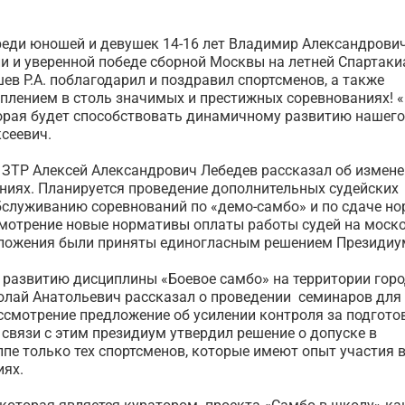
еди юношей и девушек 14-16 лет Владимир Александрови
и и уверенной победе сборной Москвы на летней Спартаки
в Р.А. поблагодарил и поздравил спортсменов, а также
плением в столь значимых и престижных соревнованиях! 
орая будет способствовать динамичному развитию нашего
ксеевич.
, ЗТР Алексей Александрович Лебедев рассказал об измене
ениях. Планируется проведение дополнительных судейских
бслуживанию соревнований по «демо-самбо» и по сдаче но
смотрение новые нормативы оплаты работы судей на моск
дложения были приняты единогласным решением Президиу
 развитию дисциплины «Боевое самбо» на территории горо
олай Анатольевич рассказал о проведении семинаров для
ассмотрение предложение об усилении контроля за подгото
В связи с этим президиум утвердил решение о допуске в
пе только тех спортсменов, которые имеют опыт участия 
иях.