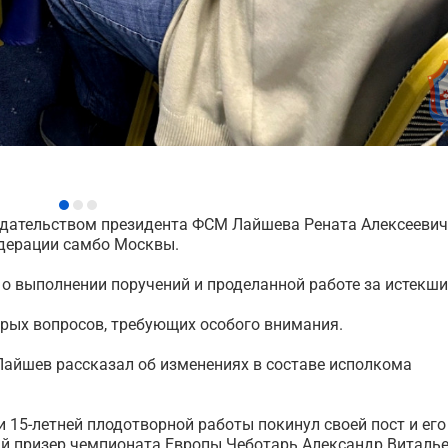
дседательством президента ФСМ Лайшева Рената Алексееви
дерации самбо Москвы.
о выполнении поручений и проделанной работе за истекш
рых вопросов, требующих особого внимания.
Лайшев рассказал об изменениях в составе исполкома
 15-летней плодотворной работы покинул своей пост и его
й призер чемпионата Европы Чеботарь Александр Виталье