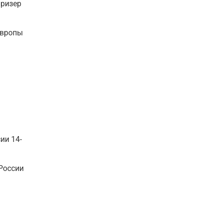
призер
Европы
ии 14-
 России