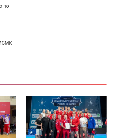
о по
 МСМК