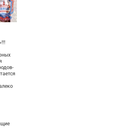
!!!
ярных
я
родов-
тается
алеко
ющие