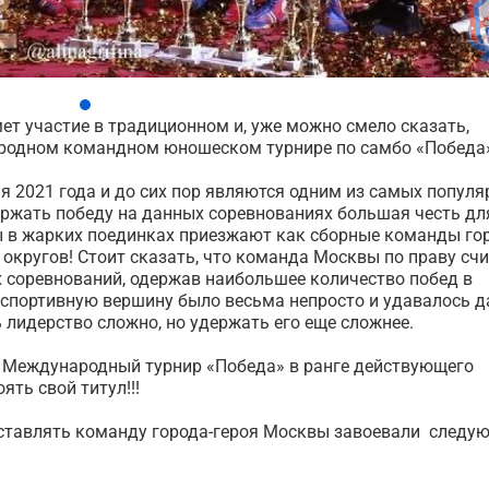
т участие в традиционном и, уже можно смело сказать,
ародном командном юношеском турнире по самбо «Победа»
я 2021 года и до сих пор являются одним из самых попул
Одержать победу на данных соревнованиях большая честь дл
ы в жарких поединках приезжают как сборные команды го
округов! Стоит сказать, что команда Москвы по праву счи
х соревнований, одержав наибольшее количество побед в
у спортивную вершину было весьма непросто и удавалось д
ь лидерство сложно, но удержать его еще сложнее.
а Международный турнир «Победа» в ранге действующего
ять свой титул!!!
дставлять команду города-героя Москвы завоевали следу