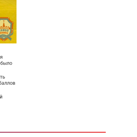
ля
 было
ать
 баллов
-й