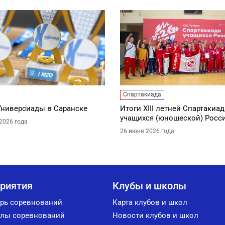
Спартакиада
Универсиады в Саранске
Итоги XIII летней Спартакиа
учащихся (юношеской) Росс
2026 года
26 июня 2026 года
риятия
Клубы и школы
рь соревнований
Карта клубов и школ
лы соревнований
Новости клубов и школ