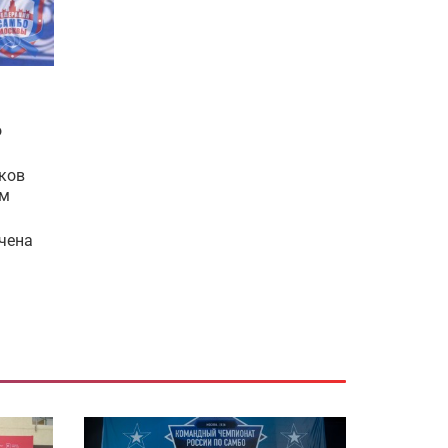
о
ков
ам
чена