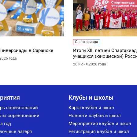
Спартакиада
Универсиады в Саранске
Итоги XIII летней Спартакиа
учащихся (юношеской) Росс
2026 года
26 июня 2026 года
риятия
Клубы и школы
рь соревнований
Карта клубов и школ
лы соревнований
Новости клубов и школ
а год
Мероприятия клубов и школ
вочные лагеря
Регистрация клубов и школ