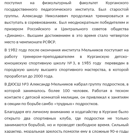
поступил на физкультурный факультет Курганского
государственного педагогического института. Был старостой
группы. Александр Николаевич продолжал тренироваться и
выступать в соревнованиях. Был неоднократным победителем и
призером Российского и Центрального советов общества
«Динамо». Высшим достижением в это время стало четвертое
место в чемпионате РСФСР.
В 1982 году после окончания института Мельников поступает на
работу тренером-преподавателем в Курганскую детско-
юношескую спортивную школу №3, в 1985 году переведен в
городскую школу высшего спортивного мастерства, в которой
проработал до 2000 года.
В ДЮСШ №3 Александр Мельников набрал группу подростков, в
которой занималось более 100 человек. Работая в тесном
контакте с детской комнатой милиции, он привлекал к занятиям
в секции по борьбе самбо «трудных» подростков.
Благодаря его личному вниманию и ходатайству в Кургане было
открыто два спортивных клуба, где подростки не только
занимаются борьбой, но и проводят свободное время. Сильный
характер, моральная зрелость помогли ему в сложные 90-е годы