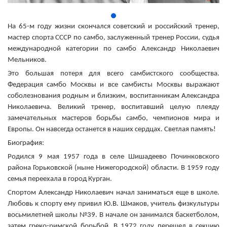
На 65-м году жизни скончался советский и российский тренер,
мастер спорта СССР по самбо, заслуженный тренер России, судья
международной категории по самбо Александр Николаевич
Мельников.
Это большая потеря для всего самбистского сообщества.
Федерация самбо Москвы и все самбисты Москвы выражают
соболезнования родным и близким, воспитанникам Александра
Николаевича. Великий тренер, воспитавший целую плеяду
замечательных мастеров борьбы самбо, чемпионов мира и
Европы. Он навсегда останется в наших сердцах. Светлая память!
Биография:
Родился 9 мая 1957 года в селе Шишадеево Починковского
района Горьковской (ныне Нижегородской) области. В 1959 году
семья переехала в город Курган.
Спортом Александр Николаевич начал заниматься еще в школе.
Любовь к спорту ему привил Ю.В. Шмаков, учитель физкультуры
восьмилетней школы №39. В начале он занимался баскетболом,
затем греко-римской борьбой. В 1972 году перешел в секцию