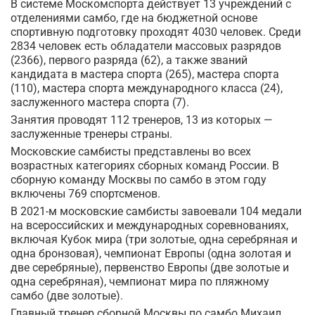
В системе Москомспорта действует 13 учреждений с
отделениями самбо, где на бюджетной основе
спортивную подготовку проходят 4030 человек. Среди
2834 человек есть обладатели массовых разрядов
(2366), первого разряда (62), а также званий
кандидата в мастера спорта (265), мастера спорта
(110), мастера спорта международного класса (24),
заслуженного мастера спорта (7).
Занятия проводят 112 тренеров, 13 из которых —
заслуженные тренеры страны.
Московские самбисты представлены во всех
возрастных категориях сборных команд России. В
сборную команду Москвы по самбо в этом году
включены 769 спортсменов.
В 2021-м московские самбисты завоевали 104 медали
на всероссийских и международных соревнованиях,
включая Кубок мира (три золотые, одна серебряная и
одна бронзовая), чемпионат Европы (одна золотая и
две серебряные), первенство Европы (две золотые и
одна серебряная), чемпионат мира по пляжному
самбо (две золотые).
Главный тренер сборной Москвы по самбо Михаил