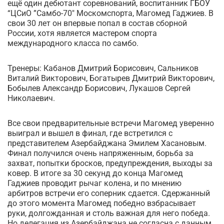
ещё один дебютант соревнований, воспитанник ГБОУ
“ЦСиО ”Самбо-70" Москомспорта, Магомед Гаджиев. В
свои 30 лет он впервые попал в состав сборной
России, хотя является мастером спорта
международного класса по самбо.
Тренеры: Кабанов Дмитрий Борисович, Сальников
Виталий Викторович, Богатырев Дмитрий Викторович,
Бобылев Александр Борисович, Лукашов Сергей
Николаевич.
Все свои предварительные встречи Магомед уверенно
выиграл и вышел в финал, где встретился с
представителем Азербайджана Эмилем Хасановым.
Финал получился очень напряженным, борьба за
захват, попытки бросков, предупреждения, выходы за
ковер. В итоге за 30 секунд до конца Магомед
Гаджиев проводит рычаг колена, и по мнению
арбитров встречи его соперник сдается. Сдержанный
до этого момента Магомед победно взбрасывает
руки, долгожданная и столь важная для него победа.
Но делегация из Азербайджана не согласна с данным