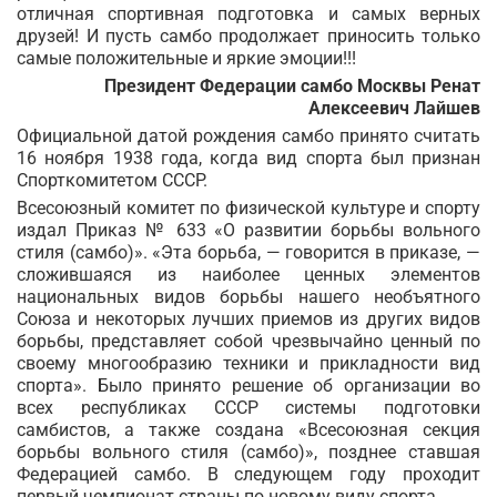
отличная спортивная подготовка и самых верных
друзей! И пусть самбо продолжает приносить только
самые положительные и яркие эмоции!!!
Президент Федерации самбо Москвы Ренат
Алексеевич Лайшев
Официальной датой рождения самбо принято считать
16 ноября 1938 года, когда вид спорта был признан
Спорткомитетом СССР.
Всесоюзный комитет по физической культуре и спорту
издал Приказ № 633 «О развитии борьбы вольного
стиля (самбо)». «Эта борьба, — говорится в приказе, —
сложившаяся из наиболее ценных элементов
национальных видов борьбы нашего необъятного
Союза и некоторых лучших приемов из других видов
борьбы, представляет собой чрезвычайно ценный по
своему многообразию техники и прикладности вид
спорта». Было принято решение об организации во
всех республиках СССР системы подготовки
самбистов, а также создана «Всесоюзная секция
борьбы вольного стиля (самбо)», позднее ставшая
Федерацией самбо. В следующем году проходит
.
первый чемпионат страны по новому виду спорта