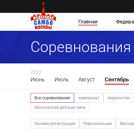
Главная
Федера
Соревнования
2023
Июнь
Июль
Август
Сентябрь
Все соревнования
чемпионат
первенство
Московская детская лига
Онлайн-регистрация
Персональная
Массов