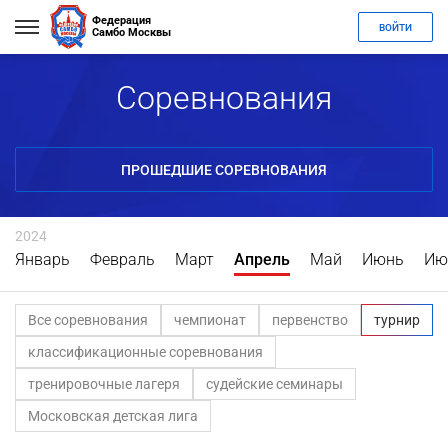
Федерация
ВОЙТИ
Самбо Москвы
Соревнования
ПРОШЕДШИЕ СОРЕВНОВАНИЯ
2024
Январь
Февраль
Март
Апрель
Май
Июнь
Ию
Все соревнования
чемпионат
первенство
турнир
классификационные соревнования
тренировочные лагеря
судейские семинары
Московская детская лига