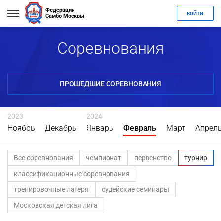
Федерация
ВОЙТИ
Самбо Москвы
Соревнования
ПРОШЕДШИЕ СОРЕВНОВАНИЯ
2023
2024
Ноябрь
Декабрь
Январь
Февраль
Март
Апрел
Все соревнования
чемпионат
первенство
турнир
классификационные соревнования
тренировочные лагеря
судейские семинары
Московская детская лига