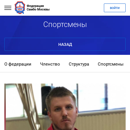
Федерация
ВОЙТИ
Самбо Москвы
Спортсмены
НАЗАД
О федерации
Членство
Структура
Спортсмены