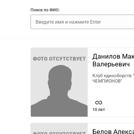
Поиск по ФИО:
Данилов Ма
Валерьевич
Клуб единоборств
ЧЕМПИОНОВ"
10 лет
Белов Алекс