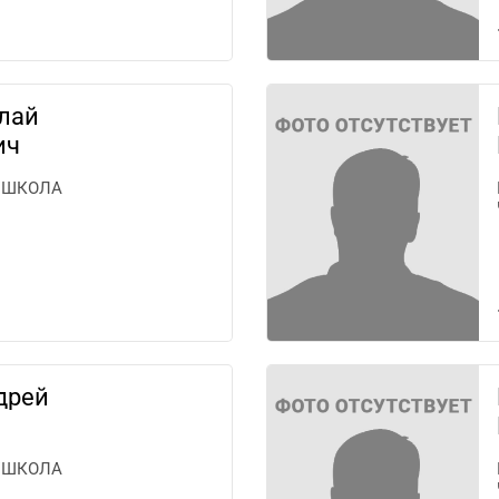
лай
ич
 "ШКОЛА
дрей
 "ШКОЛА