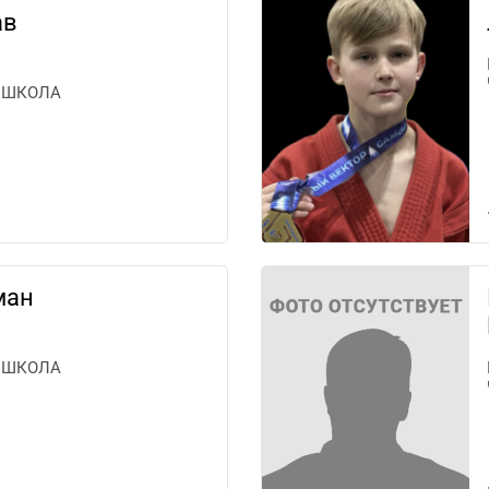
ав
 "ШКОЛА
ман
 "ШКОЛА