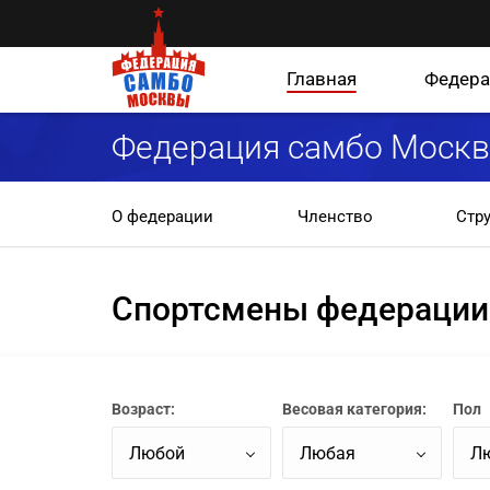
Главная
Федера
Федерация самбо Моск
О федерации
Членство
Стр
Спортсмены федерации
Возраст:
Весовая категория:
Пол
Любой
Любая
Л