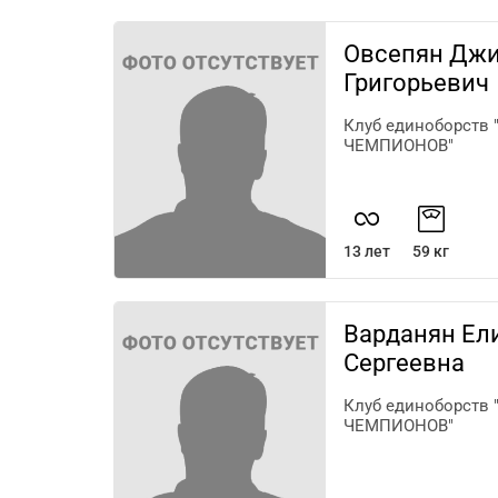
Овсепян Дж
Григорьевич
Клуб единоборств
ЧЕМПИОНОВ"
13 лет
59 кг
Варданян Ел
Сергеевна
Клуб единоборств
ЧЕМПИОНОВ"