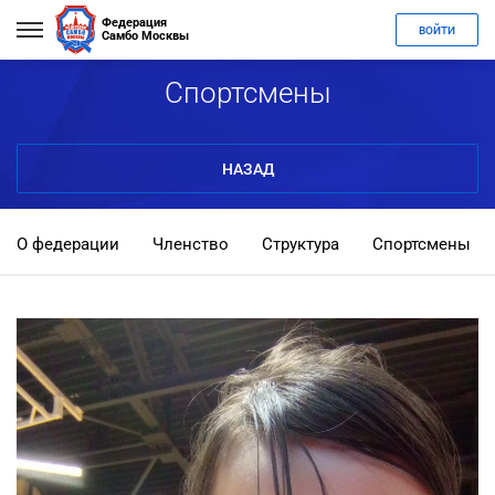
Федерация
ВОЙТИ
Самбо Москвы
Спортсмены
НАЗАД
О федерации
Членство
Структура
Спортсмены