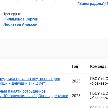
"Виноградова")
Тренер(ы):
Филимонов Сергей
Леонтьев Алексей
Год
Команда
рудника органов внутренних дел
ГБОУ «ЦС
2023
ноши и девушки 11-12 лет)
«Ясенево
нный памяти сотрудников
ГБОУ «ЦС
, "Юношеская лига" (Юноши, девушки
2023
«Ясенево