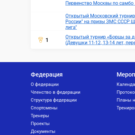
Первенство Москвы по самбо 
Открытый Московский турнир 
России" на призы ЗМС СССР Ш
лига"
Открытый турнир «Борцы за д
1
(Девушки 11-12, 13-14 лет, пере
Федерация
Мероп
О федерации
Календа
Членство в федерации
Протоко
Структура федерации
Планы н
Спортсмены
Трениро
Тренеры
Проекты
Документы