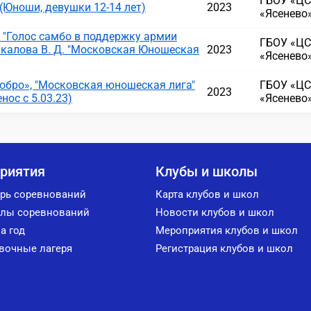
ГБОУ «ЦС
(Юноши, девушки 12-14 лет)
2023
«Ясенево
"Голос самбо в поддержку армии
ГБОУ «ЦС
калова В. Д. "Московская Юношеская
2023
«Ясенево
обро», "Московская юношеская лига"
ГБОУ «ЦС
2023
нос с 5.03.23)
«Ясенево
риятия
Клубы и школы
рь соревнований
Карта клубов и школ
лы соревнований
Новости клубов и школ
а год
Мероприятия клубов и школ
вочные лагеря
Регистрация клубов и школ