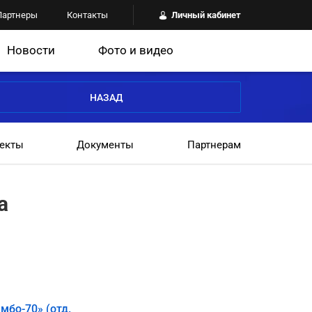
Партнеры
Контакты
Личный кабинет
Новости
Фото и видео
НАЗАД
екты
Документы
Партнерам
а
мбо-70» (отд.