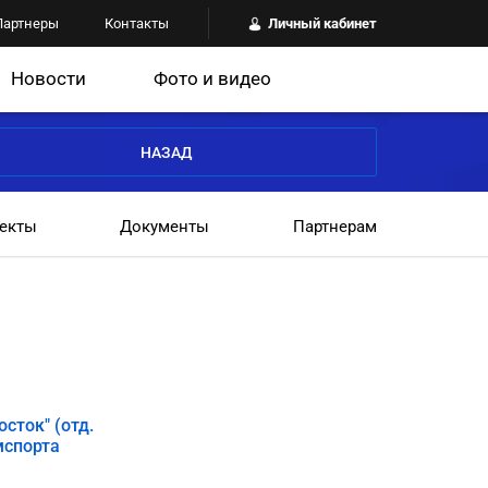
Партнеры
Контакты
Личный кабинет
Новости
Фото и видео
НАЗАД
екты
Документы
Партнерам
сток" (отд.
мспорта