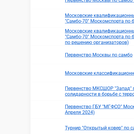
Первенство Москвы по самбо 
Московские квалификационны
"Самбо-70" Москомспорта по 
Московские квалификационны
"Самбо-70" Москомспорта по 
по решению организаторов)
Первенство Москвы по самбо
Московские классификационн
Первенство МКСШОР "Запад" 
солидарности в борьбе с тер
Первенство ГБУ "МГФСО" Моск
Апреля 2024)
Турнир "Открытый ковер" по 