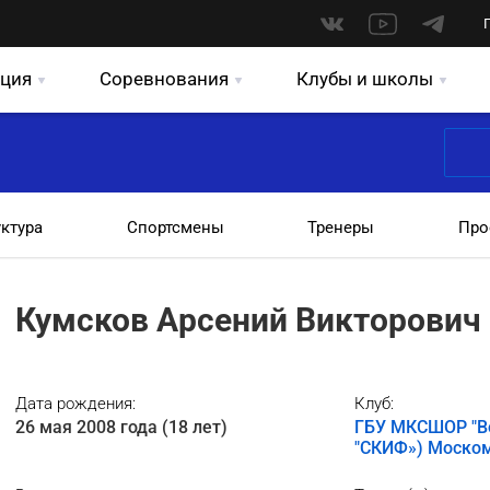
ция
Соревнования
Клубы и школы
уктура
Спортсмены
Тренеры
Про
Кумсков Арсений Викторович
Дата рождения:
Клуб:
26 мая 2008 года (18 лет)
ГБУ МКСШОР "Во
"СКИФ») Моско