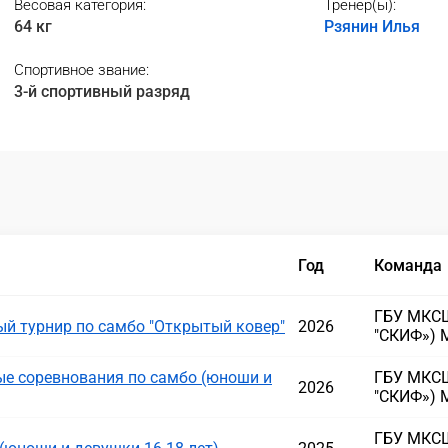
Весовая категория:
Тренер(ы):
64 кг
Рзянин Илья
Спортивное звание:
3-й спортивный разряд
Год
Команда
ГБУ МКСШ
й турнир по самбо "Открытый ковер"
2026
"СКИФ») 
е соревнования по самбо (юноши и
ГБУ МКСШ
2026
"СКИФ») 
ГБУ МКСШ