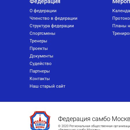
Федерация
Мероп
О федерации
Календа
Членство в федерации
Протоко
Структура федерации
Планы н
Спортсмены
Трениро
Тренеры
Проекты
Документы
Судейство
Партнеры
Контакты
Наш старый сайт
Федерация самбо Моск
© 2020 Региональная общественная организац
«Федерация самбо Москвы»