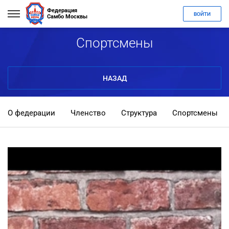
Федерация
ВОЙТИ
Самбо Москвы
Спортсмены
НАЗАД
О федерации
Членство
Структура
Спортсмены