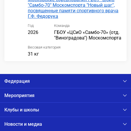
"Самбо-70" Москомспорта "Новый шаг",
посвященные памяти спортивного врача
Г.Ф. Федорука
Год
Команда
2026
ГБОУ «ЦСиО «Самбо-70» (отд.
"Виноградова") Москомспорта
Весовая категория
31 кг
Федерация
Мероприятия
Клубы и школы
Новости и медиа