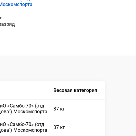
 Москомспорта
е:
разряд
Весовая категория
иО «Самбо-70» (отд.
37 кг
дова") Москомспорта
иО «Самбо-70» (отд.
37 кг
дова") Москомспорта