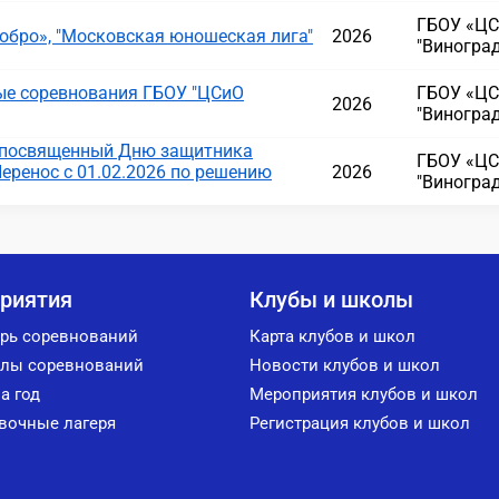
ГБОУ «ЦС
обро», "Московская юношеская лига"
2026
"Виногра
е соревнования ГБОУ "ЦСиО
ГБОУ «ЦС
2026
"Виногра
, посвященный Дню защитника
ГБОУ «ЦС
Перенос с 01.02.2026 по решению
2026
"Виногра
риятия
Клубы и школы
рь соревнований
Карта клубов и школ
лы соревнований
Новости клубов и школ
а год
Мероприятия клубов и школ
вочные лагеря
Регистрация клубов и школ