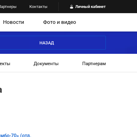
Партнеры
Контакты
Личный кабинет
Новости
Фото и видео
НАЗАД
екты
Документы
Партнерам
а
мбо-70» (отд.