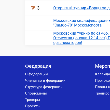
3
Открытый турнир «Борцы за д
Московские квалификационны
"Самбо-70" Москомспорта
Московский турнир по самбо
Отечества (юноши 12-14 лет) 
организаторов!
Федерация
Мероп
О федерации
Календа
Членство в федерации
Протоко
Структура федерации
Планы н
Спортсмены
Трениро
Тренеры
Проекты