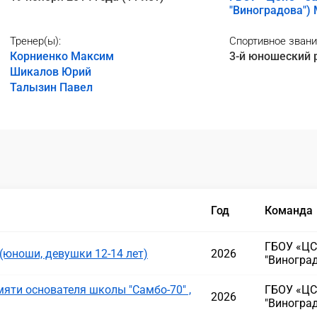
"Виноградова")
Тренер(ы):
Спортивное звани
Корниенко Максим
3-й юношеский 
Шикалов Юрий
Талызин Павел
Год
Команда
ГБОУ «ЦС
(юноши, девушки 12-14 лет)
2026
"Виногра
яти основателя школы "Самбо-70" ,
ГБОУ «ЦС
2026
"Виногра