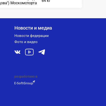
64 кг
дова") Москомспорта
Новости и медиа
Новости федерации
Фото и видео
разработано в