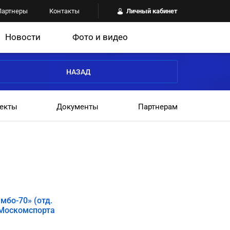
Партнеры
Контакты
Личный кабинет
Новости
Фото и видео
НАЗАД
екты
Документы
Партнерам
мбо-70» (отд.
 Москомспорта