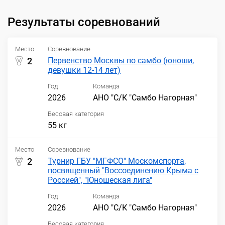
Результаты соревнований
Место
Соревнование
2
Первенство Москвы по самбо (юноши,
девушки 12-14 лет)
Год
Команда
2026
АНО "С/К "Самбо Нагорная"
Весовая категория
55 кг
Место
Соревнование
2
Турнир ГБУ "МГФСО" Москомспорта,
посвященный "Воссоединению Крыма с
Россией", "Юношеская лига"
Год
Команда
2026
АНО "С/К "Самбо Нагорная"
Весовая категория