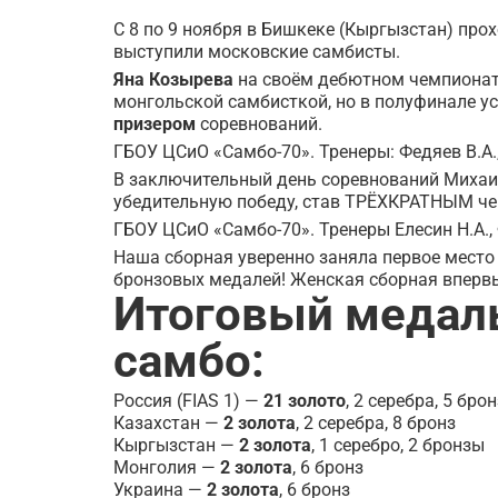
С 8 по 9 ноября в Бишкеке (Кыргызстан) прох
выступили московские самбисты.
Яна Козырева
на своём дебютном чемпионате
монгольской самбисткой, но в полуфинале ус
призером
соревнований.
ГБОУ ЦСиО «Самбо-70». Тренеры: Федяев В.А., 
В заключительный день соревнований Михаи
убедительную победу, став ТРЁХКРАТНЫМ че
ГБОУ ЦСиО «Самбо-70». Тренеры Елесин Н.А., 
Наша сборная уверенно заняла первое место 
бронзовых медалей! Женская сборная впервы
Итоговый медаль
самбо:
Россия (FIAS 1) —
21 золото
, 2 серебра, 5 брон
Казахстан —
2 золота
, 2 серебра, 8 бронз
Кыргызстан —
2 золота
, 1 серебро, 2 бронзы
Монголия —
2 золота
, 6 бронз
Украина —
2 золота
, 6 бронз