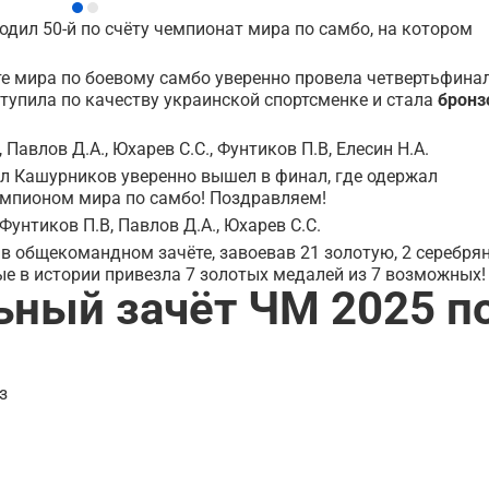
одил 50-й по счёту чемпионат мира по самбо, на котором
 мира по боевому самбо уверенно провела четвертьфинал
тупила по качеству украинской спортсменке и стала
бронз
Павлов Д.А., Юхарев С.С., Фунтиков П.В, Елесин Н.А.
л Кашурников уверенно вышел в финал, где одержал
мпионом мира по самбо! Поздравляем!
Фунтиков П.В, Павлов Д.А., Юхарев С.С.
в общекомандном зачёте, завоевав 21 золотую, 2 серебрян
е в истории привезла 7 золотых медалей из 7 возможных!
ный зачёт ЧМ 2025 п
з