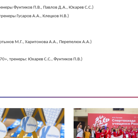
неры Фунтиков П.В., Павлов Д.А., Юхарев С.С.)
енеры Гусаров А.А., Клецков Н.В.)
ынов М.Г., Харитонова А.А., Перепелюк А.А.)
», тренеры: Юхарев С.С., Фунтиков П.В.)