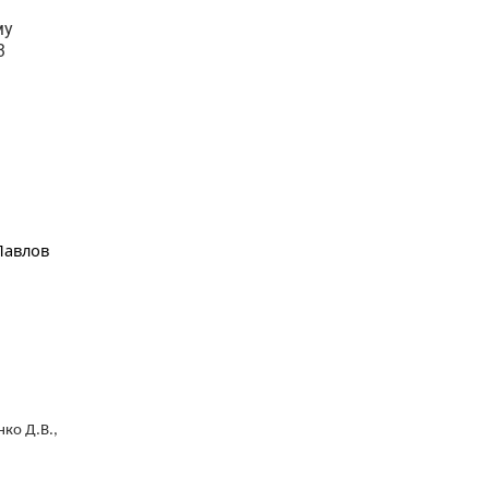
му
3
Павлов
ко Д.В.,