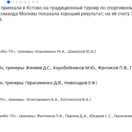
 приехали в Кстово на традиционный турнир по спортивно
оманда Москвы показала хороший результат, на её счету 
й.
бо-70», тренеры: Корниенко М.А., Шикалов Ю.А.)
», тренеры: Жиляев Д.С., Коробейников М.Ю., Фунтиков П.В., 
», тренеры: Герасименко Д.В., Новосадов Е.Ф.
)
», тренеры: Золотаревич А.А., Богомолов В.А.)
бо-70», тренеры: Фунтиков П.В., Павлов Д.А., Юхарев С.С., Герасимен