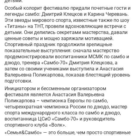
детьми.
Особый колорит фестивалю придали почетные гости и
легенды самбо: Дмитрий Клецков и Карина Черевань.
Эти звезды мирового спорта, известные также по шоу
«Титаны» на ТНТ, провели вдохновляющие встречи с
детьми. Они делились секретами мастерства, давали
ценные советы и мощно заряжали мотивацией.
Спортивный праздник продолжили зрелищные
показательные выступления: сначала мастерство
продемонстрировали воспитанники МСМК по самбо и
дзюдо, тренера «Самбо-70» Дмитрия Клецкова, а
затем со своими учениками выступила и Анастасия
Валерьевна Поликарпова, показав блестящий уровень
подготовки.
Инициатором и бессменным организатором
фестиваля является Анастасия Валерьевна
Поликарпова – чемпионка Европы по самбо,
четырехкратная чемпионка России по дзюдо, мастер
спорта международного класса по самбо и дзюдо,
воспитанница ЦСиО «Самбо-70» и руководитель
спортивного клуба «Волк».
«Семья&Самбо» — это больше, чем просто спортивные