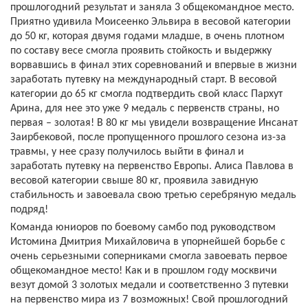
прошлогодний результат и заняла 3 общекомандное место.
Приятно удивила Моисеенко Эльвира в весовой категории
до 50 кг, которая двумя годами младше, в очень плотном
по составу весе смогла проявить стойкость и выдержку
ворвавшись в финал этих соревнований и впервые в жизни
заработать путевку на международный старт. В весовой
категории до 65 кг смогла подтвердить свой класс Пархут
Арина, для нее это уже 9 медаль с первенств страны, но
первая – золотая! В 80 кг мы увидели возвращение Инсанат
Заирбековой, после пропущенного прошлого сезона из-за
травмы, у нее сразу получилось выйти в финал и
заработать путевку на первенство Европы. Алиса Павлова в
весовой категории свыше 80 кг, проявила завидную
стабильность и завоевала свою третью серебряную медаль
подряд!
Команда юниоров по боевому самбо под руководством
Истомина Дмитрия Михайловича в упорнейшей борьбе с
очень серьезными соперниками смогла завоевать первое
общекомандное место! Как и в прошлом году москвичи
везут домой 3 золотых медали и соответственно 3 путевки
на первенство мира из 7 возможных! Свой прошлогодний