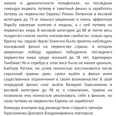
накалу и драматичности полуфинале, на последних
секундах вырвать путевку в заветный финал и заработать
путевку на первенство Европы! Роман Литвинов в весовой
категории до 73 кг показал уверенную и очень эффектную
борьбу завоевав золотую и медаль, а с ней путевку на
первенство мира. В весовой категории до 88 кг почти весь
пьедестал смогли занять московские самбисты, только одну
бронзу мы отдали Уралу! Конечно было приятно наблюдать
московский финал на первенстве страны, в котором
уверенную победу одержал победитель последнего
первенства мира среди юношей до 18 лет, Адемиркан
Тамбиев! Но и серебро в этом весе было не менее ценным,
Байтуев Рустам, не успев полностью восстановится после
серьезной травмы руки, сумел выйти в финал имея
существенные ограничения в своих возможностях! В свой
очередной финал смог выйти Валерий Герасименко в
весовой категории до 98 кг, к сожалению, травма не
позволила ему полностью реализовать себя в финале, но
свою путевку на первенство Европы он заработал!
Команда юниорок под руководством старшего тренера
Герасименко Дмитрия Владимировича повторила