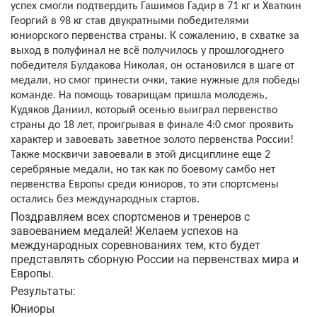
успех смогли подтвердить Гашимов Гадир в 71 кг и Хваткин
Георгий в 98 кг став двукратными победителями
юниорского первенства страны. К сожалению, в схватке за
выход в полуфинал не всё получилось у прошлогоднего
победителя Булдакова Николая, он остановился в шаге от
медали, но смог принести очки, такие нужные для победы
команде. На помощь товарищам пришла молодежь,
Кудяков Даниил, который осенью выиграл первенство
страны до 18 лет, проигрывая в финале 4:0 смог проявить
характер и завоевать заветное золото первенства России!
Также москвичи завоевали в этой дисциплине еще 2
серебряные медали, но так как по боевому самбо нет
первенства Европы среди юниоров, то эти спортсмены
остались без международных стартов.
Поздравляем всех спортсменов и тренеров с
завоеванием медалей! Желаем успехов на
международных соревнованиях тем, кто будет
представлять сборную России на первенствах мира и
Европы.
Результаты:
Юниоры