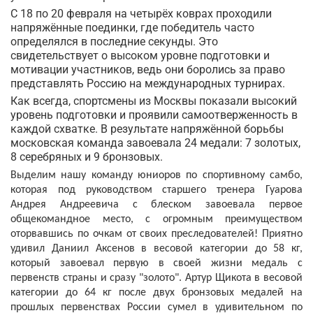
С 18 по 20 февраля на четырёх коврах проходили
напряжённые поединки, где победитель часто
определялся в последние секунды. Это
свидетельствует о высоком уровне подготовки и
мотивации участников, ведь они боролись за право
представлять Россию на международных турнирах.
Как всегда, спортсмены из Москвы показали высокий
уровень подготовки и проявили самоотверженность в
каждой схватке. В результате напряжённой борьбы
московская команда завоевала 24 медали: 7 золотых,
8 серебряных и 9 бронзовых.
Выделим нашу команду юниоров по спортивному самбо,
которая под руководством старшего тренера Гуарова
Андрея Андреевича с блеском завоевала первое
общекомандное место, с огромным преимуществом
оторвавшись по очкам от своих преследователей! Приятно
удивил Даниил Аксенов в весовой категории до 58 кг,
который завоевал первую в своей жизни медаль с
первенств страны и сразу "золото". Артур Щикота в весовой
категории до 64 кг после двух бронзовых медалей на
прошлых первенствах России сумел в удивительном по