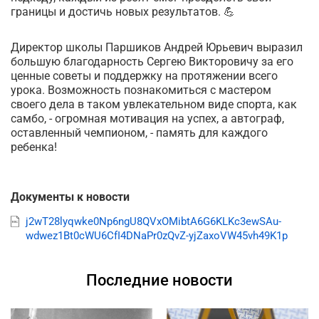
границы и достичь новых результатов. 💪
Директор школы Паршиков Андрей Юрьевич выразил
большую благодарность Сергею Викторовичу за его
ценные советы и поддержку на протяжении всего
урока. Возможность познакомиться с мастером
своего дела в таком увлекательном виде спорта, как
самбо, - огромная мотивация на успех, а автограф,
оставленный чемпионом, - память для каждого
ребенка!
Документы к новости
j2wT28lyqwke0Np6ngU8QVxOMibtA6G6KLKc3ewSAu-
wdwez1Bt0cWU6CfI4DNaPr0zQvZ-yjZaxoVW45vh49K1p
Последние новости