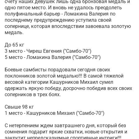
счету наших девушек лишь одна бронзовая медаль и
одно пятое место. И вновь не удалось преодолеть
полуфинальный барьер - Ломакина Валерия по
последнему предупреждению уступила своей
сопернице, которая впоследствии завоевала золотую
медаль.
До 65 кг
3 место - Чиреш Евгения ("Самбо-70")
5 место - Ломакина Валерия ("Самбо-70")
Боевые самбисты порадовали сегодня своих
поклонников золотой медалью!!! В самой тяжелой
весовой категории Кашурников Михаил сумел
одержать яркую победу, досрочно победив всех своих
соперников в трех боях.
Свыше 98 кг
1 место - Кашурников Михаил ("Самбо-70")
С нетерпением ждем завтрашнего дня, который без
сомнения подарит яркие схватки, новые открытия и
закрутит непредсказуемые спортивные интриги!!!