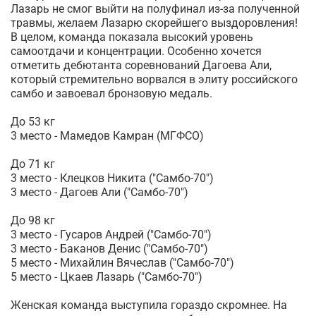
Лазарь не смог выйти на полуфинал из-за полученной
травмы, желаем Лазарю скорейшего выздоровления!
В целом, команда показала высокий уровень
самоотдачи и концентрации. Особенно хочется
отметить дебютанта соревнований Дагоева Али,
который стремительно ворвался в элиту российского
самбо и завоевал бронзовую медаль.
До 53 кг
3 место - Мамедов Камран (МГФСО)
До 71 кг
3 место - Клецков Никита ("Самбо-70")
3 место - Дагоев Али ("Самбо-70")
До 98 кг
3 место - Гусаров Андрей ("Самбо-70")
3 место - Баканов Денис ("Самбо-70")
5 место - Михайлин Вячеслав ("Самбо-70")
5 место - Цкаев Лазарь ("Самбо-70")
Женская команда выступила гораздо скромнее. На