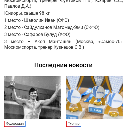
Москомспорта, тренеры Фунтиков П.В., Юхарев С.С.,
Павлов Д.А.)
Юниоры, свыше 98 кг
1 место - Шаволин Иван (СФО)
2 место - Сайдулханов Магомед-Эми (СКФО)
3 место - Сафаров Булуд (УФО)
3 место – Акоп Манташян (Москва, «Самбо-70»
Москомспорта, тренер Кузнецов С.В.)
Последние новости
Федерация
Турнир