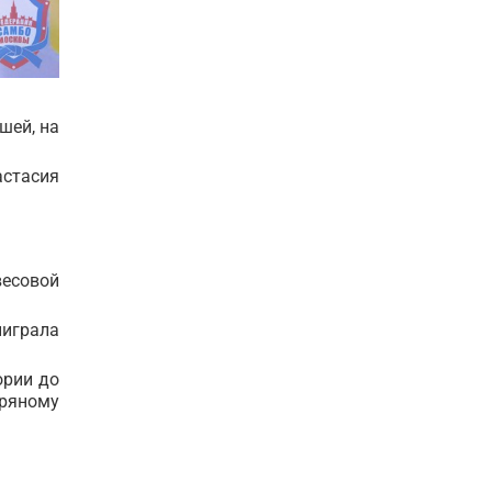
шей, на
астасия
весовой
ыиграла
ории до
бряному