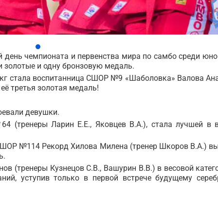
 день чемпионата и первенства мира по самбо среди юно
 золотые и одну бронзовую медаль.
6 кг стала воспитанница СШОР №9 «Шаболовка» Валова Ан
о её третья золотая медаль!
оевали девушки.
 (тренеры Ларин Е.Е., Яковцев В.А.), стала лучшей в 
 СШОР №114 Рекорд Хилова Милена (тренер Шкоров В.А.) в
ь.
 (тренеры Кузнецов С.В., Вашурин В.В.) в весовой катег
ний, уступив только в первой встрече будущему сере