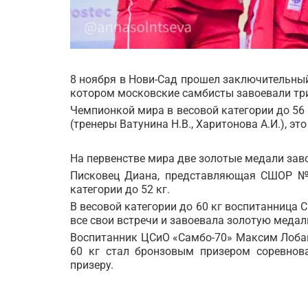
8 ноября в Нови-Сад прошел заключительный
котором московские самбисты завоевали три
Чемпионкой мира в весовой категории до 5
(тренеры Ватунина Н.В., Харитонова А.И.), эт
На первенстве мира две золотые медали зав
Писковец Диана, представляющая СШОР №64
категории до 52 кг.
В весовой категории до 60 кг воспитанница
все свои встречи и завоевала золотую медал
Воспитанник ЦСиО «Самбо-70» Максим Лобанов
60 кг стал бронзовым призером соревнова
призеру.